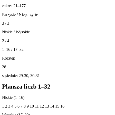
zakres 21–177
Parzyste / Nieparzyste
3 / 3
Niskie / Wysokie
2 / 4
1–16 / 17–32
Rozstęp
28
sąsiednie: 29-30, 30-31
Plansza liczb 1–32
Niskie (1–16)
1
2
3
4
5
6
7
8
9
10
11
12
13
14
15
16
Wysokie (17–32)