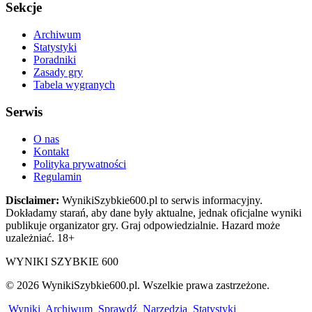
Sekcje
Archiwum
Statystyki
Poradniki
Zasady gry
Tabela wygranych
Serwis
O nas
Kontakt
Polityka prywatności
Regulamin
Disclaimer:
WynikiSzybkie600.pl to serwis informacyjny.
Dokładamy starań, aby dane były aktualne, jednak oficjalne wyniki
publikuje organizator gry. Graj odpowiedzialnie. Hazard może
uzależniać. 18+
WYNIKI SZYBKIE 600
© 2026 WynikiSzybkie600.pl. Wszelkie prawa zastrzeżone.
Wyniki
Archiwum
Sprawdź
Narzędzia
Statystyki