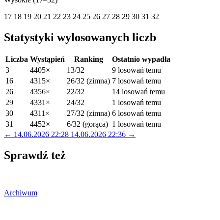
17
18
19
20
21
22
23
24
25
26
27
28
29
30
31
32
Statystyki wylosowanych liczb
Liczba
Wystąpień
Ranking
Ostatnio wypadła
3
4405×
13/32
9 losowań temu
16
4315×
26/32 (zimna)
7 losowań temu
26
4356×
22/32
14 losowań temu
29
4331×
24/32
1 losowań temu
30
4311×
27/32 (zimna)
6 losowań temu
31
4452×
6/32 (gorąca)
1 losowań temu
← 14.06.2026 22:28
14.06.2026 22:36 →
Sprawdź też
Archiwum