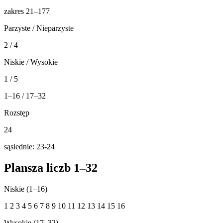
zakres 21–177
Parzyste / Nieparzyste
2 / 4
Niskie / Wysokie
1 / 5
1–16 / 17–32
Rozstęp
24
sąsiednie: 23-24
Plansza liczb 1–32
Niskie (1–16)
1
2
3
4
5
6
7
8
9
10
11
12
13
14
15
16
Wysokie (17–32)