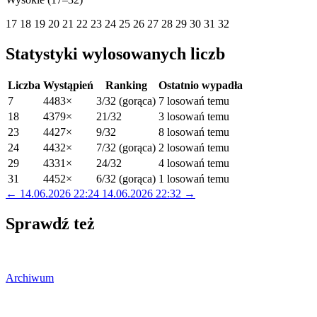
17
18
19
20
21
22
23
24
25
26
27
28
29
30
31
32
Statystyki wylosowanych liczb
Liczba
Wystąpień
Ranking
Ostatnio wypadła
7
4483×
3/32 (gorąca)
7 losowań temu
18
4379×
21/32
3 losowań temu
23
4427×
9/32
8 losowań temu
24
4432×
7/32 (gorąca)
2 losowań temu
29
4331×
24/32
4 losowań temu
31
4452×
6/32 (gorąca)
1 losowań temu
← 14.06.2026 22:24
14.06.2026 22:32 →
Sprawdź też
Archiwum