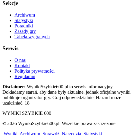
Sekcje
Archiwum
Statystyki
Poradniki
Zasady gry
Tabela wygranych
Serwis
O nas
Kontakt
Polityka prywatności
Regulamin
Disclaimer:
WynikiSzybkie600.pl to serwis informacyjny.
Dokładamy starań, aby dane były aktualne, jednak oficjalne wyniki
publikuje organizator gry. Graj odpowiedzialnie. Hazard może
uzależniać. 18+
WYNIKI SZYBKIE 600
© 2026 WynikiSzybkie600.pl. Wszelkie prawa zastrzeżone.
Wyniki
Archiwum
Sprawdź
Narzędzia
Statystyki