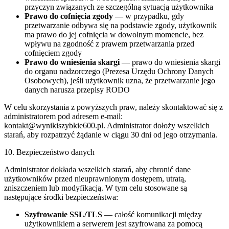
przyczyn związanych ze szczególną sytuacją użytkownika
Prawo do cofnięcia zgody
— w przypadku, gdy
przetwarzanie odbywa się na podstawie zgody, użytkownik
ma prawo do jej cofnięcia w dowolnym momencie, bez
wpływu na zgodność z prawem przetwarzania przed
cofnięciem zgody
Prawo do wniesienia skargi
— prawo do wniesienia skargi
do organu nadzorczego (Prezesa Urzędu Ochrony Danych
Osobowych), jeśli użytkownik uzna, że przetwarzanie jego
danych narusza przepisy RODO
W celu skorzystania z powyższych praw, należy skontaktować się z
administratorem pod adresem e-mail:
kontakt@wynikiszybkie600.pl
. Administrator dołoży wszelkich
starań, aby rozpatrzyć żądanie w ciągu 30 dni od jego otrzymania.
10. Bezpieczeństwo danych
Administrator dokłada wszelkich starań, aby chronić dane
użytkowników przed nieuprawnionym dostępem, utratą,
zniszczeniem lub modyfikacją. W tym celu stosowane są
następujące środki bezpieczeństwa:
Szyfrowanie SSL/TLS
— całość komunikacji między
użytkownikiem a serwerem jest szyfrowana za pomocą