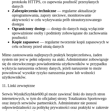
protokołu HTTPS, co zapewnia poufność przesyłanych
danych
Zabezpieczenia techniczne
— regularne aktualizacje
oprogramowania, zapory sieciowe, monitorowanie
aktywności w celu wykrywania prób nieautoryzowanego
dostępu
Ograniczony dostęp
— dostęp do danych mają wyłącznie
upoważnione osoby i podmioty zobowiązane do zachowania
poufności
Kopie zapasowe
— regularne tworzenie kopii zapasowych w
celu ochrony przed utratą danych
Mimo zastosowania najlepszych praktyk bezpieczeństwa, żaden
system nie jest w pełni odporny na ataki. Administrator zobowiązuje
się do niezwłocznego powiadomienia użytkowników w przypadku
wykrycia naruszenia ochrony danych, jeżeli naruszenie to może
powodować wysokie ryzyko naruszenia praw lub wolności
użytkowników.
11. Linki zewnętrzne
Serwis WynikiSzybkie600.pl może zawierać linki do innych stron
internetowych, w tym do oficjalnej strony Totalizatora Sportowego
oraz innych serwisów partnerskich. Administrator nie ponosi
odpowiedzialności za politykę prywatności oraz praktyki w zakresie