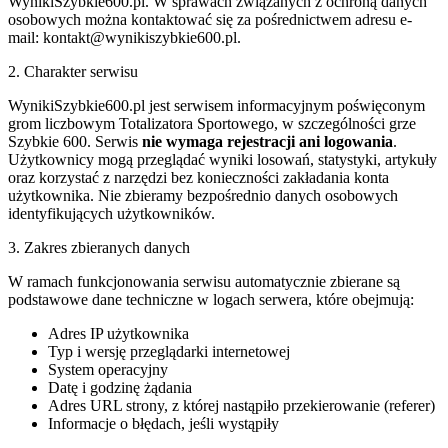
WynikiSzybkie600.pl. W sprawach związanych z ochroną danych
osobowych można kontaktować się za pośrednictwem adresu e-
mail:
kontakt@wynikiszybkie600.pl
.
2. Charakter serwisu
WynikiSzybkie600.pl jest serwisem informacyjnym poświęconym
grom liczbowym Totalizatora Sportowego, w szczególności grze
Szybkie 600. Serwis
nie wymaga rejestracji ani logowania
.
Użytkownicy mogą przeglądać wyniki losowań, statystyki, artykuły
oraz korzystać z narzędzi bez konieczności zakładania konta
użytkownika. Nie zbieramy bezpośrednio danych osobowych
identyfikujących użytkowników.
3. Zakres zbieranych danych
W ramach funkcjonowania serwisu automatycznie zbierane są
podstawowe dane techniczne w logach serwera, które obejmują:
Adres IP użytkownika
Typ i wersję przeglądarki internetowej
System operacyjny
Datę i godzinę żądania
Adres URL strony, z której nastąpiło przekierowanie (referer)
Informacje o błędach, jeśli wystąpiły