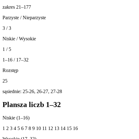
zakres 21–177
Parzyste / Nieparzyste
3 / 3
Niskie / Wysokie
1 / 5
1–16 / 17–32
Rozstęp
25
sąsiednie: 25-26, 26-27, 27-28
Plansza liczb 1–32
Niskie (1–16)
1
2
3
4
5
6
7
8
9
10
11
12
13
14
15
16
Wysokie (17–32)