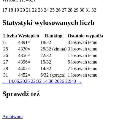
17
18
19
20
21
22
23
24
25
26
27
28
29
30
31
32
Statystyki wylosowanych liczb
Liczba
Wystąpień
Ranking
Ostatnio wypadła
6
4391×
18/32
3 losowań temu
25
4330×
25/32 (zimna)
3 losowań temu
26
4356×
22/32
1 losowań temu
27
4396×
15/32
5 losowań temu
28
4402×
14/32
7 losowań temu
31
4452×
6/32 (gorąca)
1 losowań temu
← 14.06.2026 22:32
14.06.2026 22:40 →
Sprawdź też
Archiwum