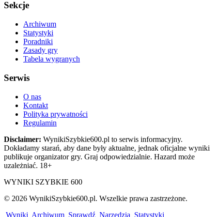
Sekcje
Archiwum
Statystyki
Poradniki
Zasady gry
Tabela wygranych
Serwis
O nas
Kontakt
Polityka prywatności
Regulamin
Disclaimer:
WynikiSzybkie600.pl to serwis informacyjny.
Dokładamy starań, aby dane były aktualne, jednak oficjalne wyniki
publikuje organizator gry. Graj odpowiedzialnie. Hazard może
uzależniać. 18+
WYNIKI SZYBKIE 600
© 2026 WynikiSzybkie600.pl. Wszelkie prawa zastrzeżone.
Wyniki
Archiwum
Sprawdź
Narzędzia
Statystyki