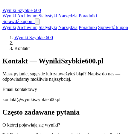
Wyniki
Szybkie
600
Wyniki
Archiwum
Statystyki
Narzędzia
Poradniki
Sprawdź kupon
Wyniki
Archiwum
Statystyki
Narzędzia
Poradniki
Sprawdź kupon
Wyniki Szybkie 600
Kontakt
Kontakt — WynikiSzybkie600.pl
Masz pytanie, sugestię lub zauważyłeś błąd? Napisz do nas —
odpowiadamy możliwie najszybciej.
Email kontaktowy
kontakt@wynikiszybkie600.pl
Często zadawane pytania
O której pojawiają się wyniki?