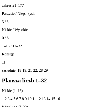
zakres 21–177
Parzyste / Nieparzyste
3 / 3
Niskie / Wysokie
0 / 6
1–16 / 17–32
Rozstęp
11
sąsiednie: 18-19, 21-22, 28-29
Plansza liczb 1–32
Niskie (1–16)
1
2
3
4
5
6
7
8
9
10
11
12
13
14
15
16
Wysokie (17–32)