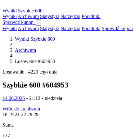
Wyniki
Szybkie
600
Wyniki
Archiwum
Statystyki
Narzędzia
Poradniki
Sprawdź kupon
Wyniki
Archiwum
Statystyki
Narzędzia
Poradniki
Sprawdź kupon
Wyniki Szybkie 600
Archiwum
Losowanie #604953
Losowanie · #220 tego dnia
Szybkie 600 #604953
14.06.2026
• 21:12 • niedziela
Wróć do archiwum
18
19
21
22
28
29
Suma
137