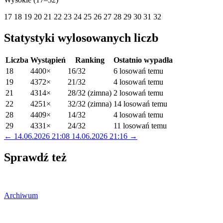
17
18
19
20
21
22
23
24
25
26
27
28
29
30
31
32
Statystyki wylosowanych liczb
Liczba
Wystąpień
Ranking
Ostatnio wypadła
18
4400×
16/32
6 losowań temu
19
4372×
21/32
4 losowań temu
21
4314×
28/32 (zimna)
2 losowań temu
22
4251×
32/32 (zimna)
14 losowań temu
28
4409×
14/32
4 losowań temu
29
4331×
24/32
11 losowań temu
← 14.06.2026 21:08
14.06.2026 21:16 →
Sprawdź też
Archiwum