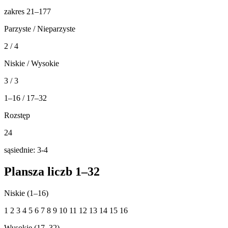
zakres 21–177
Parzyste / Nieparzyste
2 / 4
Niskie / Wysokie
3 / 3
1–16 / 17–32
Rozstęp
24
sąsiednie: 3-4
Plansza liczb 1–32
Niskie (1–16)
1
2
3
4
5
6
7
8
9
10
11
12
13
14
15
16
Wysokie (17–32)