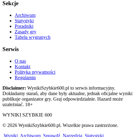
Sekcje
Archiwum
Statystyki
Poradniki
Zasady gry
Tabela wygranych
Serwis
O nas
Kontakt
Polityka prywatności
Regulamin
Disclaimer:
WynikiSzybkie600.pl to serwis informacyjny.
Dokładamy starań, aby dane były aktualne, jednak oficjalne wyniki
publikuje organizator gry. Graj odpowiedzialnie. Hazard może
uzależniać. 18+
WYNIKI SZYBKIE 600
© 2026 WynikiSzybkie600.pl. Wszelkie prawa zastrzeżone.
Wyniki
Archiwum
Sprawdź
Narzędzia
Statystyki