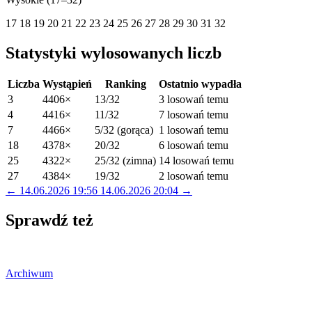
17
18
19
20
21
22
23
24
25
26
27
28
29
30
31
32
Statystyki wylosowanych liczb
Liczba
Wystąpień
Ranking
Ostatnio wypadła
3
4406×
13/32
3 losowań temu
4
4416×
11/32
7 losowań temu
7
4466×
5/32 (gorąca)
1 losowań temu
18
4378×
20/32
6 losowań temu
25
4322×
25/32 (zimna)
14 losowań temu
27
4384×
19/32
2 losowań temu
← 14.06.2026 19:56
14.06.2026 20:04 →
Sprawdź też
Archiwum